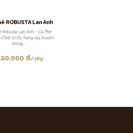
hê ROBUSTA Lan Anh
ê Robusta Lan Anh – Cà Phê
 Chất 100%. Rang xay truyền
thống, ...
120,000
₫
/1Kg