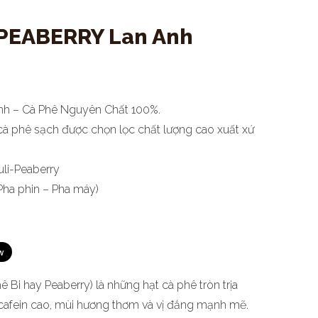
-PEABERRY Lan Anh
Anh – Cà Phê Nguyên Chất 100%.
 cà phê sạch được chọn lọc chất lượng cao xuất xứ
li-Peaberry
Pha phin – Pha máy)
hê Bi hay Peaberry) là những hạt cà phê tròn trịa
cafein cao, mùi hương thơm và vị đắng mạnh mẽ.