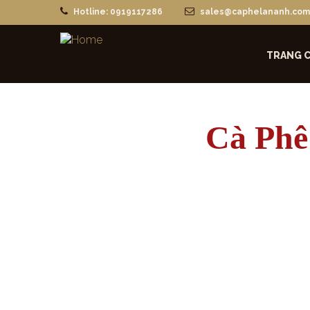
Hotline: 0919117286
sales@caphelananh.com
TRANG 
Cà Ph