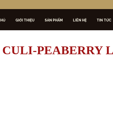
CHỦ
GIỚI THIỆU
SẢN PHẨM
LIÊN HỆ
TIN TỨC
ê CULI-PEABERRY L