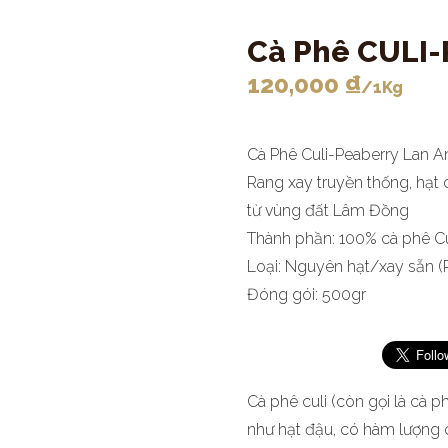
Cà Phê CULI
120,000
₫
/1Kg
Cà Phê Culi-Peaberry Lan 
Rang xay truyền thống, hạt
từ vùng đất Lâm Đồng
Thành phần: 100% cà phê Cu
Loại: Nguyên hạt/xay sẵn (
Đóng gói: 500gr
Cà phê culi (còn gọi là cà p
như hạt đậu, có hàm lượng 