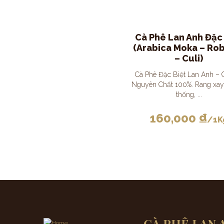
Cà Phê Lan Anh Đặc 
(Arabica Moka – Ro
– Culi)
Cà Phê Đặc Biệt Lan Anh – 
Nguyên Chất 100%. Rang xay
thống, ...
160,000
₫
/1K
CÀ PHÊ LAN 