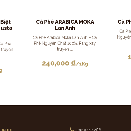
Biệt
Cà Phê ARABICA MOKA
Cà P
busta
Lan Anh
Cà Ph
Nguyên
Cà Phê Arabica Moka Lan Anh – Cà
Phê Nguyên Chất 100%. Rang xay
Cà Phê
truyền ...
 truyền
240,000
₫
/1Kg
g
ANH
0919 117 286