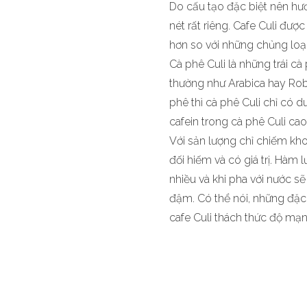
Do cấu tạo đặc biệt nên hư
nét rất riêng. Cafe Culi đư
hơn so với những chủng loại
Cà phê Culi là những trái c
thường như Arabica hay Robu
phê thì cà phê Culi chỉ có 
cafein trong cà phê Culi ca
Với sản lượng chỉ chiếm kh
đối hiếm và có giá trị. Hàm 
nhiều và khi pha với nước 
đậm. Có thể nói, những đặc
cafe Culi thách thức độ mạ