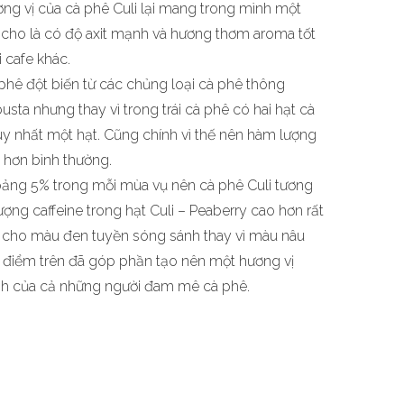
ơng vị của cà phê Culi lại mang trong mình một
ợc cho là có độ axit mạnh và hương thơm aroma tốt
 cafe khác.
à phê đột biến từ các chủng loại cà phê thông
sta nhưng thay vì trong trái cà phê có hai hạt cà
duy nhất một hạt. Cũng chính vì thế nên hàm lượng
o hơn bình thường.
oảng 5% trong mỗi mùa vụ nên cà phê Culi tương
lượng caffeine trong hạt Culi – Peaberry cao hơn rất
sẽ cho màu đen tuyền sóng sánh thay vì màu nâu
 điểm trên đã góp phần tạo nên một hương vị
nh của cả những người đam mê cà phê.