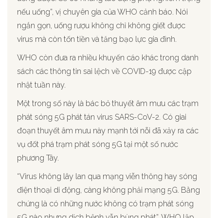
nếu uống”, vị chuyên gia của WHO cảnh báo. Nói
ngắn gọn, uống rượu không chỉ không giết được
virus mà còn tốn tiền và tăng bạo lực gia đình.
WHO còn đưa ra nhiều khuyến cáo khác trong danh
sách các thông tin sai lệch về COVID-19 được cập
nhật tuần này.
Một trong số này là bác bỏ thuyết âm mưu các trạm
phát sóng 5G phát tán virus SARS-CoV-2. Có giai
đoạn thuyết âm mưu này mạnh tới nỗi đã xảy ra các
vụ đốt phá trạm phát sóng 5G tại một số nước
phương Tây.
“Virus không lây lan qua mạng viễn thông hay sóng
điện thoại di động, càng không phải mạng 5G. Bằng
chứng là có những nước không có trạm phát sóng
5G nào nhưng dịch bệnh vẫn bùng phát”, WHO lập