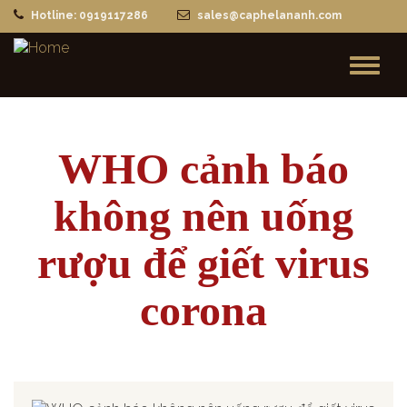
Hotline: 0919117286
sales@caphelananh.com
Toggl
naviga
WHO cảnh báo
không nên uống
rượu để giết virus
corona