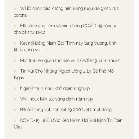
WHO cảnh báo không nên uống rượu để giết virus
corona
Mỹ sẵn sàng tiêm vắcxin phòng COVID-19 rộng rãi
cho dân từ 11-12
Kết nối Đông Nam Bộ: ‘Tỉnh này tăng trưởng, tỉnh
khác cũng vui’
Mặt trời liên quan thế nào với COVID-19, cúm mùa?
Tin Vui Cho Những Người Uống 2 Ly Cà Phê Mỗi
Ngày
Ngành thuế ‘chơi khó’ doanh nghiệp
VN-Index tiến sát vùng đỉnh năm nay
Bitcoin tăng vọt, tiến sát 19.000 USD một đồng
COVID-19 Là Cú Sốc Kép Hiếm Hoi Với Kinh Tế Toàn
Cầu